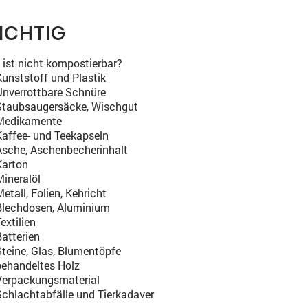
ICHTIG
ist nicht kompostierbar?
Kunststoff und Plastik
Unverrottbare Schnüre
Staubsaugersäcke, Wischgut
Medikamente
Kaffee- und Teekapseln
Asche, Aschenbecherinhalt
Karton
Mineralöl
etall, Folien, Kehricht
Blechdosen, Aluminium
extilien
Batterien
Steine, Glas, Blumentöpfe
behandeltes Holz
Verpackungsmaterial
Schlachtabfälle und Tierkadaver