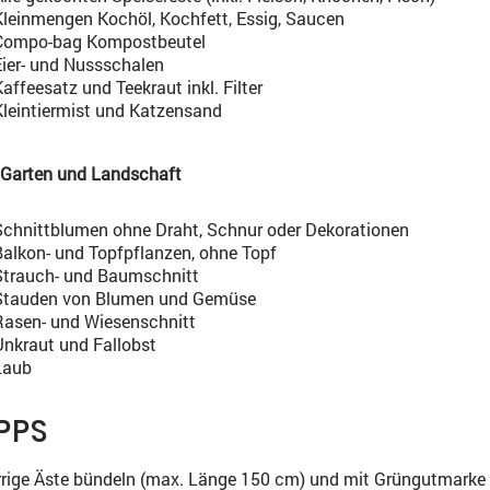
Kleinmengen Kochöl, Kochfett, Essig, Saucen
Compo-bag Kompostbeutel
Eier- und Nussschalen
affeesatz und Teekraut inkl. Filter
Kleintiermist und Katzensand
 Garten und Landschaft
Schnittblumen ohne Draht, Schnur oder Dekorationen
Balkon- und Topfpflanzen, ohne Topf
Strauch- und Baumschnitt
Stauden von Blumen und Gemüse
Rasen- und Wiesenschnitt
Unkraut und Fallobst
Laub
PPS
rige Äste bündeln
(max. Länge 150 cm)
und mit Grüngutmarke 