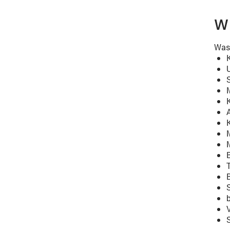
W
Was 
M
T