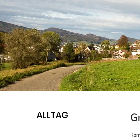
ALLTAG
G
Komp