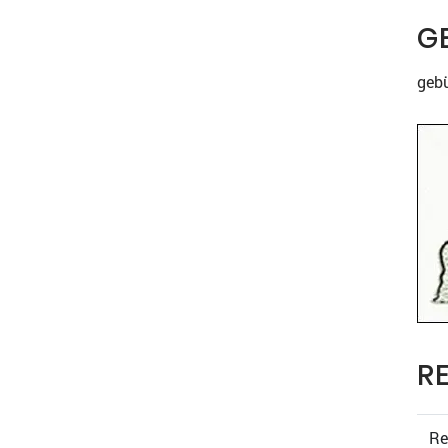
G
gebü
R
Re