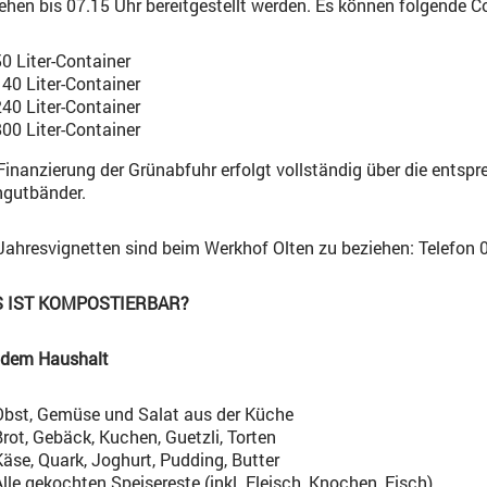
ehen bis 07.15 Uhr bereitgestellt werden. Es können folgende 
50 Liter-Container
140 Liter-Container
240 Liter-Container
800 Liter-Container
Finanzierung der Grünabfuhr erfolgt vollständig über die entsp
ngutbänder.
Jahresvignetten sind beim Werkhof Olten zu beziehen: Telefon 
 IST KOMPOSTIERBAR?
 dem Haushalt
Obst, Gemüse und Salat aus der Küche
Brot, Gebäck, Kuchen, Guetzli, Torten
Käse, Quark, Joghurt, Pudding, Butter
lle gekochten Speisereste (inkl. Fleisch, Knochen, Fisch)