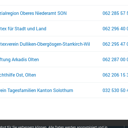
zialregion Oberes Niederamt SON
062 285 57 
itex für Stadt und Land
062 296 40 
texverein Dulliken-Obergösgen-Starrkirch-Wil
062 295 47 
ftung Arkadis Olten
062 287 00 
hthilfe Ost, Olten
062 206 15 
rein Tagesfamilien Kanton Solothurn
032 530 50 
bot für Sie verbessern können. Alle Daten werden anonymisiert und in