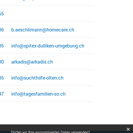
55
06
b.aeschlimann@homecare.ch
05
info@spitex-dulliken-umgebung.ch
00
arkadis@arkadis.ch
35
info@suchthilfe-olten.ch
47
info@tagesfamilien-so.ch
×
Dürfen wir Ihre anonymisierten Daten verwenden?