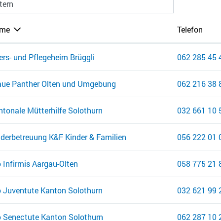
ltern
me
Telefon
ers- und Pflegeheim Brüggli
062 285 45 
aue Panther Olten und Umgebung
062 216 38 
ntonale Mütterhilfe Solothurn
032 661 10 
nderbetreuung K&F Kinder & Familien
056 222 01 
 Infirmis Aargau-Olten
058 775 21 
o Juventute Kanton Solothurn
032 621 99 
o Senectute Kanton Solothurn
062 287 10 