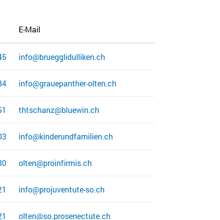
E-Mail
45
info@bruegglidulliken.ch
84
info@grauepanther-olten.ch
51
thtschanz@bluewin.ch
03
info@kinderundfamilien.ch
80
olten@proinfirmis.ch
21
info@projuventute-so.ch
21
olten@so.prosenectute.ch