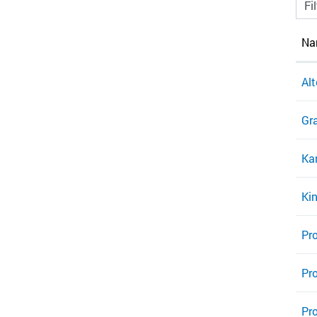
Fi
Na
Alt
Gr
Ka
Ki
Pro
Pr
Pr