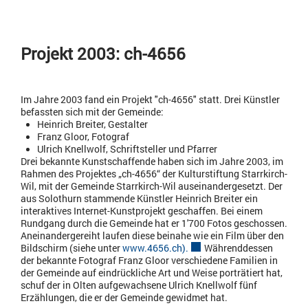
Projekt 2003: ch-4656
Im Jahre 2003 fand ein Projekt "ch-4656" statt. Drei Künstler
befassten sich mit der Gemeinde:
Heinrich Breiter, Gestalter
Franz Gloor, Fotograf
Ulrich Knellwolf, Schriftsteller und Pfarrer
Drei bekannte Kunstschaffende haben sich im Jahre 2003, im
Rahmen des Projektes „ch-4656“ der Kulturstiftung Starrkirch-
Wil, mit der Gemeinde Starrkirch-Wil auseinandergesetzt. Der
aus Solothurn stammende Künstler Heinrich Breiter ein
interaktives Internet-Kunstprojekt geschaffen. Bei einem
Rundgang durch die Gemeinde hat er 1'700 Fotos geschossen.
Aneinandergereiht laufen diese beinahe wie ein Film über den
Bildschirm (siehe unter
www.4656.ch).
Externer Link wird in einem
Währenddessen
der bekannte Fotograf Franz Gloor verschiedene Familien in
der Gemeinde auf eindrückliche Art und Weise porträtiert hat,
schuf der in Olten aufgewachsene Ulrich Knellwolf fünf
Erzählungen, die er der Gemeinde gewidmet hat.