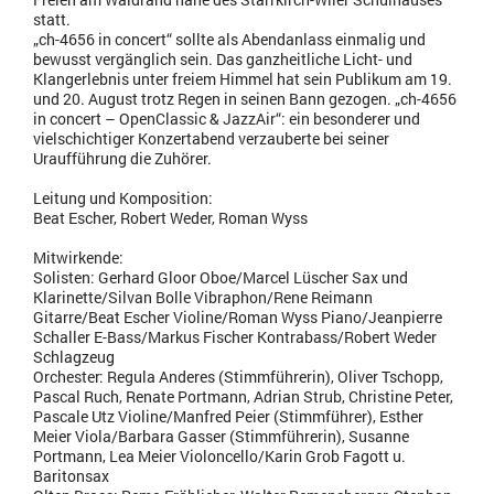
Freien am Waldrand nahe des Starrkirch-Wiler Schulhauses
statt.
„ch-4656 in concert“ sollte als Abendanlass einmalig und
bewusst vergänglich sein. Das ganzheitliche Licht- und
Klangerlebnis unter freiem Himmel hat sein Publikum am 19.
und 20. August trotz Regen in seinen Bann gezogen. „ch-4656
in concert – OpenClassic & JazzAir“: ein besonderer und
vielschichtiger Konzertabend verzauberte bei seiner
Uraufführung die Zuhörer.
Leitung und Komposition:
Beat Escher, Robert Weder, Roman Wyss
Mitwirkende:
Solisten: Gerhard Gloor Oboe/Marcel Lüscher Sax und
Klarinette/Silvan Bolle Vibraphon/Rene Reimann
Gitarre/Beat Escher Violine/Roman Wyss Piano/Jeanpierre
Schaller E-Bass/Markus Fischer Kontrabass/Robert Weder
Schlagzeug
Orchester: Regula Anderes (Stimmführerin), Oliver Tschopp,
Pascal Ruch, Renate Portmann, Adrian Strub, Christine Peter,
Pascale Utz Violine/Manfred Peier (Stimmführer), Esther
Meier Viola/Barbara Gasser (Stimmführerin), Susanne
Portmann, Lea Meier Violoncello/Karin Grob Fagott u.
Baritonsax