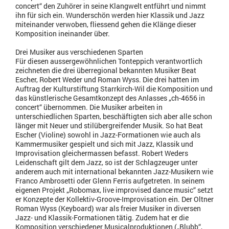
concert“ den Zuhörer in seine Klangwelt entführt und nimmt
ihn für sich ein. Wunderschön werden hier Klassik und Jazz
miteinander verwoben, fliessend gehen die Klänge dieser
Komposition ineinander über.
Drei Musiker aus verschiedenen Sparten
Für diesen aussergewöhnlichen Tonteppich verantwortlich
zeichneten die drei überregional bekannten Musiker Beat
Escher, Robert Weder und Roman Wyss. Die drei hatten im
Auftrag der Kulturstiftung Starrkirch-Wil die Komposition und
das künstlerische Gesamtkonzept des Anlasses „ch-4656 in
concert“ übernommen. Die Musiker arbeiten in
unterschiedlichen Sparten, beschäftigten sich aber alle schon
länger mit Neuer und stilübergreifender Musik. So hat Beat
Escher (Violine) sowohl in Jazz-Formationen wie auch als
Kammermusiker gespielt und sich mit Jazz, Klassik und
Improvisation gleichermassen befasst. Robert Weders
Leidenschaft gilt dem Jazz, so ist der Schlagzeuger unter
anderem auch mit international bekannten Jazz-Musikern wie
Franco Ambrosetti oder Glenn Ferris aufgetreten. In seinem
eigenen Projekt „Robomax, live improvised dance music“ setzt
er Konzepte der Kollektiv-Groove-Improvisation ein. Der Oltner
Roman Wyss (Keyboard) war als freier Musiker in diversen
Jazz- und Klassik-Formationen tätig. Zudem hat er die
Komposition verschiedener Musicalproduktionen („Blubb“,