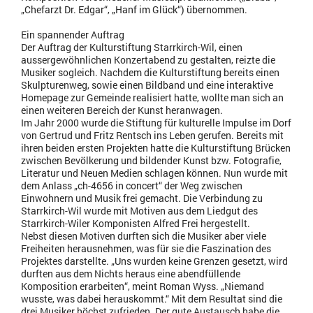
„Chefarzt Dr. Edgar“, „Hanf im Glück“) übernommen.
Ein spannender Auftrag
Der Auftrag der Kulturstiftung Starrkirch-Wil, einen
aussergewöhnlichen Konzertabend zu gestalten, reizte die
Musiker sogleich. Nachdem die Kulturstiftung bereits einen
Skulpturenweg, sowie einen Bildband und eine interaktive
Homepage zur Gemeinde realisiert hatte, wollte man sich an
einen weiteren Bereich der Kunst heranwagen.
Im Jahr 2000 wurde die Stiftung für kulturelle Impulse im Dorf
von Gertrud und Fritz Rentsch ins Leben gerufen. Bereits mit
ihren beiden ersten Projekten hatte die Kulturstiftung Brücken
zwischen Bevölkerung und bildender Kunst bzw. Fotografie,
Literatur und Neuen Medien schlagen können. Nun wurde mit
dem Anlass „ch-4656 in concert“ der Weg zwischen
Einwohnern und Musik frei gemacht. Die Verbindung zu
Starrkirch-Wil wurde mit Motiven aus dem Liedgut des
Starrkirch-Wiler Komponisten Alfred Frei hergestellt.
Nebst diesen Motiven durften sich die Musiker aber viele
Freiheiten herausnehmen, was für sie die Faszination des
Projektes darstellte. „Uns wurden keine Grenzen gesetzt, wird
durften aus dem Nichts heraus eine abendfüllende
Komposition erarbeiten“, meint Roman Wyss. „Niemand
wusste, was dabei herauskommt.“ Mit dem Resultat sind die
drei Musiker höchst zufrieden. Der gute Austausch habe die