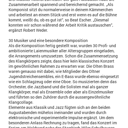
Zusammenarbeit spannend und bereichernd gemacht. „Als
Komponist sitzt du normalerweise in deinem Kämmerchen
und arbeitest an einem Stück und erst wenn es auf die Bühne
kommt, weißt du, ob es gut ist“, so Beat Escher. „Diesmal
konnten wir schon während der Arbeit Kritik austauschen“,
ergänzt Robert Weder.
30 Musiker und eine besondere Komposition
Als die Komposition fertig gestellt war, wurden 30 Profi- und
ambitionierte Laienmusiker aller Altersgruppen eingeladen,
die Arrangements umzusetzen. Schon die Zusammensetzung
des Klangkörpers zeigte, dass hier kein klassisches Konzert
im gewöhnlichen Rahmen zu erwarten war. Die Olten Brass
waren genauso mit dabei, wie Mitglieder des Oltner
Jugendstreichensembles, ein E-Bass wurde ebenso eingesetzt
wie ein Schlagzeug oder eine Oboe. So musizierten denn das
Orchester, die Jazzband und die Solisten mal als ganzer
Klangkörper, mal als Ensemble oder aber als Einzelmusiker
und führten so den Zuhörer durch die aussergewöhnliche
Klangcollage.
Elemente aus Klassik und Jazz fügten sich an den beiden
Augustabenden mühelos ineinander und wurden durch
elektronische und experimentelle Impulse ergänzt. Um dem
besonderen Anlass Rechnung zu tragen, fand das Konzert im