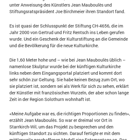
unter Anweisung des Künstlers Jean Mauboulès und
Stiftungsratspräsident Joe Birchmeier ihren Standort fand.
Es ist quasi der Schlusspunkt der Stiftung CH-4656, die im
Jahr 2000 von Gertrud und Fritz Rentsch ins Leben gerufen
wurde. Und ein Geschenk der Kulturstiftung an die Gemeinde
und die Bevölkerung für die neue Kulturkirche.
Die 1,60 Meter hohe und – wie bei Jean Mauboulès üblich –
namenlose Skulptur wurde bei der künftigen Kulturkirche
links neben dem Eingangsportal platziert und kommt dort
sehr schön zur Geltung. Sie habe keinen Bezug zum Ort, wo
sie platziert ist, sondern sei als Werk für sich zu sehen, erklärt
der Künstler mit französischen Wurzeln, der aber schon lange
Zeit in der Region Solothurn wohnhaft ist.
«Meine Aufgabe war es, die richtigen Proportionen zu finden»,
erzählt Jean Mauboulès. So war er dreimal vor Ort in
Starrkirch-Wil, um das Projekt zu besprechen und den
künftigen Standort zu sichten. Darauf fertigte er mit dem
mittlerweile geschaffenen Modell eine Fotomontage an. Das