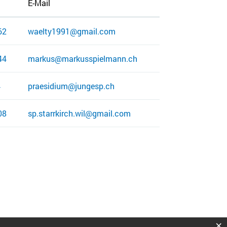
E-Mail
62
waelty1991@gmail.com
44
markus@markusspielmann.ch
4
praesidium@jungesp.ch
08
sp.starrkirch.wil@gmail.com
×