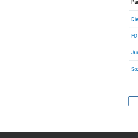
Par
Die
FDP
Jun
Soz