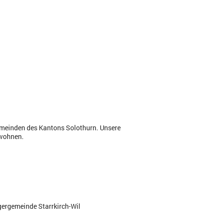
emeinden des Kantons Solothurn. Unsere
 wohnen.
rgergemeinde Starrkirch-Wil
t.