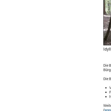
Idyl
Die 
Bürg
Die 
V
F
Weit
(
www