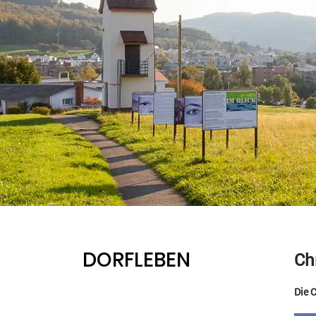
DORFLEBEN
Ch
Die 