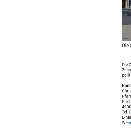
Die 
Die 
Zusa
poli
Kont
Chri
Pfar
Kirc
4600
Tel.
E-Ma
Webs