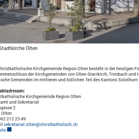
Stadtkirche Olten
Christkatholische Kirchgemeinde Region Olten besteht in der heutigen Fo
mmenschluss der Kirchgemeinden von Olten-Starrkirch, Trimbach und H
tische Gemeinden im mittleren und östlichen Teil des Kantons Solothurn 
aktadressen:
stkatholische Kirchgemeinde Region Olten
ramt und Sekretariat
hgasse 2
 Olten
 062 212 23 49
il
sekretariat.olten@christkatholisch.ch
ite
Externer Link wird in einem neuen Fenster geöffnet.