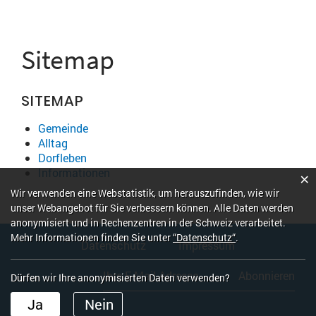
Sitemap
SITEMAP
Gemeinde
Alltag
Dorfleben
Informationen
×
Webstatistik
Wir verwenden eine Webstatistik, um herauszufinden, wie wir
unser Webangebot für Sie verbessern können. Alle Daten werden
anonymisiert und in Rechenzentren in der Schweiz verarbeitet.
Fusszeile
Mehr Informationen finden Sie unter
“Datenschutz“
.
Datenschutz
Impressum
Abonnieren
Dürfen wir Ihre anonymisierten Daten verwenden?
Ja
Nein