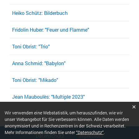
Heiko Schütz: Bilderbuch
Fridolin Huber: "Feuer und Flamme"
Toni Obrist: "Trio"
Anna Schmid: "Babylon"
Toni Obrist: "Mikado"
Jean Mauboulès: "Multiple 2023"
×
Webstatistik
Wir verwenden eine Webstatistik, um herauszufinden, wie wir
unser Webangebot für Sie verbessern können. Alle Daten werden
anonymisiert und in Rechenzentren in der Schweiz verarbeitet.
Fusszeile
Mehr Informationen finden Sie unter
“Datenschutz“
.
Datenschutz
Impressum