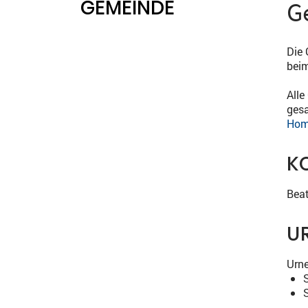
GEMEINDE
G
Die
beim
Alle
gesa
Hom
K
Bea
U
Urne