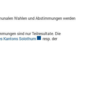
ommunalen Wahlen und Abstimmungen werden
mungen sind nur Teilresultate. Die
s Kantons Solothurn
Externer Link wird in einem neuen Fenster 
resp. der
öffnet.