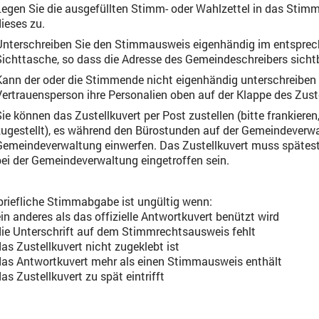
Legen Sie die ausgefüllten Stimm- oder Wahlzettel in das Stim
ieses zu.
Unterschreiben Sie den Stimmausweis eigenhändig im entsprech
Sichttasche, so dass die Adresse des Gemeindeschreibers sichtb
Kann der oder die Stimmende nicht eigenhändig unterschreiben (w
Vertrauensperson ihre Personalien oben auf der Klappe des Zust
Sie können das Zustellkuvert per Post zustellen (bitte frankiere
zugestellt), es während den Bürostunden auf der Gemeindeverwa
Gemeindeverwaltung einwerfen.
Das Zustellkuvert muss späte
bei der Gemeindeverwaltung eingetroffen sein
.
briefliche Stimmabgabe ist ungültig wenn:
in anderes als das offizielle Antwortkuvert benützt wird
die Unterschrift auf dem Stimmrechtsausweis fehlt
as Zustellkuvert nicht zugeklebt ist
das Antwortkuvert mehr als einen Stimmausweis enthält
as Zustellkuvert zu spät eintrifft