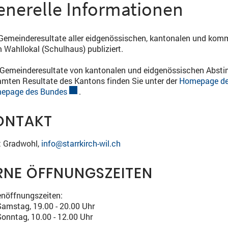
enerelle Informationen
 Gemeinderesultate aller eidgenössischen, kantonalen und k
 Wahllokal (Schulhaus) publiziert.
 Gemeinderesultate von kantonalen und eidgenössischen Abstim
mten Resultate des Kantons finden Sie unter der
Homepage de
epage des Bundes
Externer Link wird in einem neuen Fenster ge
.
ONTAKT
t Gradwohl,
info@starrkirch-wil.ch
RNE ÖFFNUNGSZEITEN
nöffnungszeiten:
Samstag, 19.00 - 20.00 Uhr
Sonntag, 10.00 - 12.00 Uhr