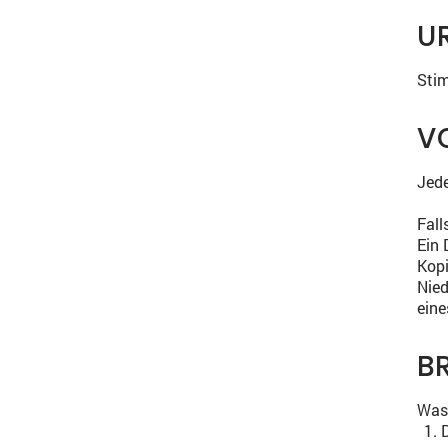
U
Sti
V
Jede
Fall
Ein 
Kopi
Nied
eine
B
Was 