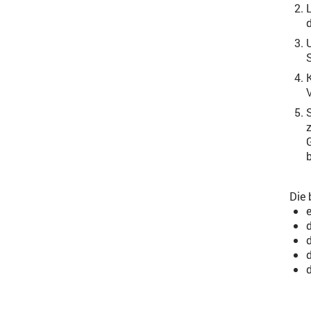
d
Die 
e
d
d