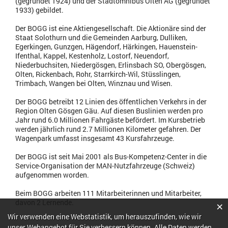
(gegründet 1924) und der Stadtomnibus Olten AG (gegründet
1933) gebildet.
Der BOGG ist eine Aktiengesellschaft. Die Aktionäre sind der
Staat Solothurn und die Gemeinden Aarburg, Dulliken,
Egerkingen, Gunzgen, Hägendorf, Härkingen, Hauenstein-
Ifenthal, Kappel, Kestenholz, Lostorf, Neuendorf,
Niederbuchsiten, Niedergösgen, Erlinsbach SO, Obergösgen,
Olten, Rickenbach, Rohr, Starrkirch-Wil, Stüsslingen,
Trimbach, Wangen bei Olten, Winznau und Wisen.
Der BOGG betreibt 12 Linien des öffentlichen Verkehrs in der
Region Olten Gösgen Gäu. Auf diesen Buslinien werden pro
Jahr rund 6.0 Millionen Fahrgäste befördert. Im Kursbetrieb
werden jährlich rund 2.7 Millionen Kilometer gefahren. Der
Wagenpark umfasst insgesamt 43 Kursfahrzeuge.
Der BOGG ist seit Mai 2001 als Bus-Kompetenz-Center in die
Service-Organisation der MAN-Nutzfahrzeuge (Schweiz)
aufgenommen worden.
Beim BOGG arbeiten 111 Mitarbeiterinnen und Mitarbeiter,
davon 2 Lernende.
×
Webstatistik
Wir verwenden eine Webstatistik, um herauszufinden, wie wir
unser Webangebot für Sie verbessern können. Alle Daten werden