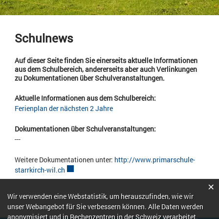
Schulnews
Auf dieser Seite finden Sie einerseits aktuelle Informationen
aus dem Schulbereich, andererseits aber auch Verlinkungen
zu Dokumentationen über Schulveranstaltungen.
Aktuelle Informationen aus dem Schulbereich:
Ferienplan der nächsten 2 Jahre
Dokumentationen über Schulveranstaltungen:
---
Weitere Dokumentationen unter:
http://www.primarschule-
starrkirch-wil.ch
Externer Link wird in einem neuen Fenster geöffnet
×
Webstatistik
Wir verwenden eine Webstatistik, um herauszufinden, wie wir
unser Webangebot für Sie verbessern können. Alle Daten werden
anonymisiert und in Rechenzentren in der Schweiz verarbeitet.