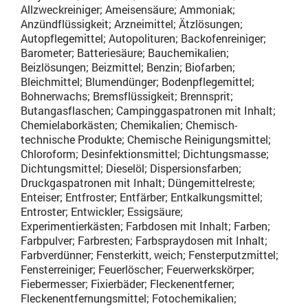
Allzweckreiniger; Ameisensäure; Ammoniak;
Anzündflüssigkeit; Arzneimittel; Ätzlösungen;
Autopflegemittel; Autopolituren; Backofenreiniger;
Barometer; Batteriesäure; Bauchemikalien;
Beizlösungen; Beizmittel; Benzin; Biofarben;
Bleichmittel; Blumendünger; Bodenpflegemittel;
Bohnerwachs; Bremsflüssigkeit; Brennsprit;
Butangasflaschen; Campinggaspatronen mit Inhalt;
Chemielaborkästen; Chemikalien; Chemisch-
technische Produkte; Chemische Reinigungsmittel;
Chloroform; Desinfektionsmittel; Dichtungsmasse;
Dichtungsmittel; Dieselöl; Dispersionsfarben;
Druckgaspatronen mit Inhalt; Düngemittelreste;
Enteiser; Entfroster; Entfärber; Entkalkungsmittel;
Entroster; Entwickler; Essigsäure;
Experimentierkästen; Farbdosen mit Inhalt; Farben;
Farbpulver; Farbresten; Farbspraydosen mit Inhalt;
Farbverdünner; Fensterkitt, weich; Fensterputzmittel;
Fensterreiniger; Feuerlöscher; Feuerwerkskörper;
Fiebermesser; Fixierbäder; Fleckenentferner;
Fleckenentfernungsmittel; Fotochemikalien;