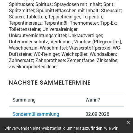
Spirituosen; Spiritus; Spraydosen mit Inhalt; Sprit;
Spritzmittel; Spülmittelflaschen mit Inhalt; Streusalz;
Säuren; Tabletten, Teppichreiniger; Terpentin;
Terpentinersatz; Terpentinöl; Thermometer; Tipp-Ex;
Toilettensteine; Universalreiniger;
Unkrautvernichtungsmittel; Unkrautvertilger;
Unterbodenschutz; Verdünner; Wachse (Pflegemittel);
Waschbenzin; Waschmittel; Wasserstoffperoxid; WC-
Duftsteine; WC-Reiniger; Weichspüler; Wundsalben;
Zahnersatz; Zahnprothese; Zementfarbe; Zinksalbe;
Zweikomponetenkleber
NÄCHSTE SAMMELTERMINE
Sammlung
Wann?
Sondermüllsammlung
02.09.2026
×
Webstatistik
Wir verwenden eine Webstatistik, um herauszufinden, wie wir