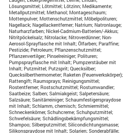
Lösungsmittel; Lötmittel; Lötzinn; Medikamente;
Metallputzmittel; Methanol; Montageschaum;
Mottenpulver; Mottenschutzmittel; Möbelpolituren;
Nagellack; Nagellackentferner; Natrium; Natronlauge;
Naturharzfarben; Nickel-Cadmium-Batterien/-Akkus;
Nitritpöckelsalz; Nitrolacke; Nitroverdünner; Non-
Aerosol-Sprayflasche mit Inhalt; Ölfarben; Paraffine;
Pestizide; Petroleum; Pflanzenschutzmittel;
Pflanzenvertilger; Pinselreiniger; Polituren;
Pumpsprayflasche mit Inhalt; Pumpzerstäuber mit
Inhalt; Putzmittel; Putzsprit; Quecksilber;
Quecksilberthermometer; Raketen (Feuerwerkskörper);
Rattengift; Raumsprays; Reinigungsmittel;
Rostentferner; Rostschutzmittel; Rostumwandler;
Saatbeize; Salben; Salmiakgeist; Salpetersäure;
Salzsäure; Sanitärreiniger; Schaumfestigerspraydose
mit Inhalt; Schlamm, chemisch; Schmiermittel;
Schneckenkörner, Schuhcreme; Schuhputzmittel;
Schwefelsäure; Schädlingsbekämpfungsmittel;
Shampoo; Silberputzmittel; Silicondichtungsmasse;
Silikonspraydose mit Inhalt; Solarien; Sonderabfälle;