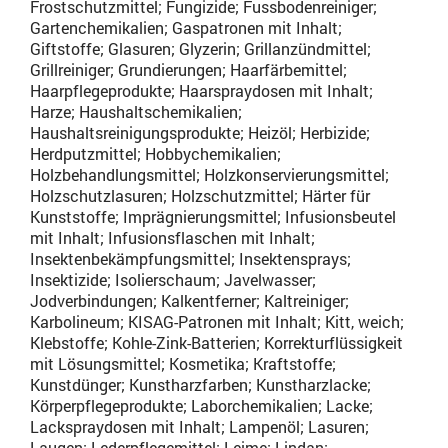
Frostschutzmittel; Fungizide; Fussbodenreiniger;
Gartenchemikalien; Gaspatronen mit Inhalt;
Giftstoffe; Glasuren; Glyzerin; Grillanzündmittel;
Grillreiniger; Grundierungen; Haarfärbemittel;
Haarpflegeprodukte; Haarspraydosen mit Inhalt;
Harze; Haushaltschemikalien;
Haushaltsreinigungsprodukte; Heizöl; Herbizide;
Herdputzmittel; Hobbychemikalien;
Holzbehandlungsmittel; Holzkonservierungsmittel;
Holzschutzlasuren; Holzschutzmittel; Härter für
Kunststoffe; Imprägnierungsmittel; Infusionsbeutel
mit Inhalt; Infusionsflaschen mit Inhalt;
Insektenbekämpfungsmittel; Insektensprays;
Insektizide; Isolierschaum; Javelwasser;
Jodverbindungen; Kalkentferner; Kaltreiniger;
Karbolineum; KISAG-Patronen mit Inhalt; Kitt, weich;
Klebstoffe; Kohle-Zink-Batterien; Korrekturflüssigkeit
mit Lösungsmittel; Kosmetika; Kraftstoffe;
Kunstdünger; Kunstharzfarben; Kunstharzlacke;
Körperpflegeprodukte; Laborchemikalien; Lacke;
Lackspraydosen mit Inhalt; Lampenöl; Lasuren;
Laugen; Lederpflegemittel; Leime; Lindan;