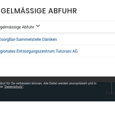
EGELMÄSSIGE ABFUHR
gelmässige Abfuhr
tsorgBar-Sammelstelle Däniken
gionales Entsorgungszentrum Turuvani AG
bot für Sie verbessern können. Alle Daten werden anonymisiert und in
ter
“Datenschutz“
.