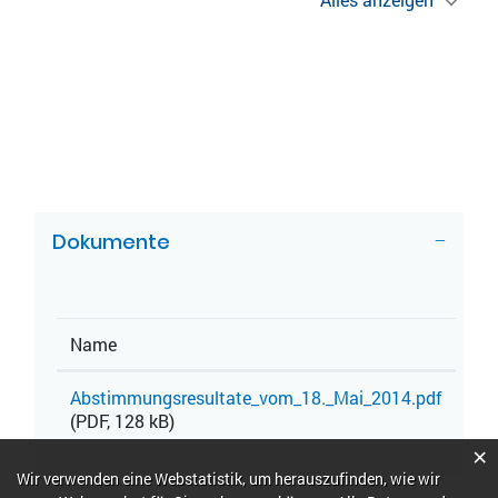
ZUGEHÖRIGE OBJEKTE
Dokumente
Name
Abstimmungsresultate_vom_18._Mai_2014.pdf
(PDF, 128 kB)
×
Webstatistik
Wir verwenden eine Webstatistik, um herauszufinden, wie wir