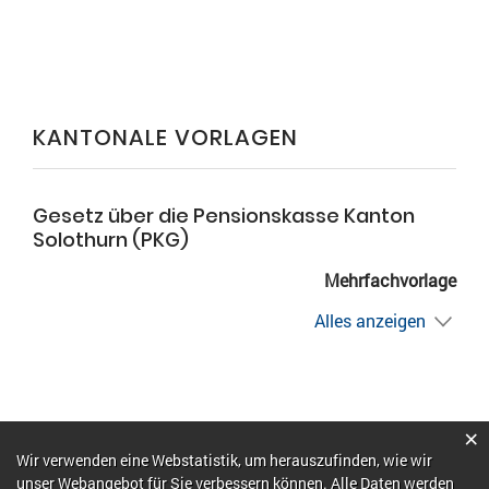
KANTONALE VORLAGEN
Gesetz über die Pensionskasse Kanton
Solothurn (PKG)
Mehrfachvorlage
Alles anzeigen
×
Webstatistik
Wir verwenden eine Webstatistik, um herauszufinden, wie wir
unser Webangebot für Sie verbessern können. Alle Daten werden