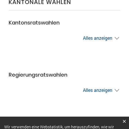
KANTONALE WAHLEN
Kantonsratswahlen
Alles anzeigen
Regierungsratswahlen
Alles anzeigen
×
Webstatistik
Wir verwenden eine Webstatistik, um herauszufinden, wie wir