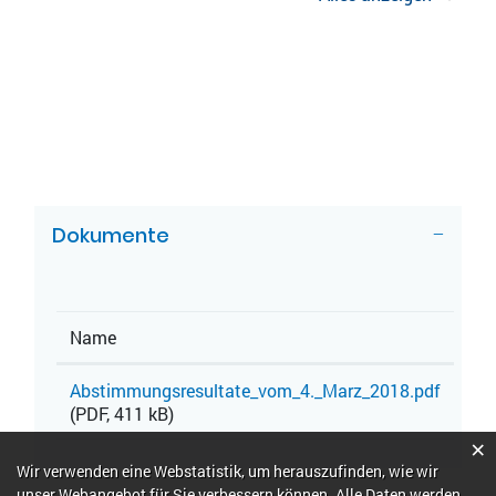
ZUGEHÖRIGE OBJEKTE
Dokumente
Name
Abstimmungsresultate_vom_4._Marz_2018.pdf
(PDF, 411 kB)
×
Webstatistik
Wir verwenden eine Webstatistik, um herauszufinden, wie wir
unser Webangebot für Sie verbessern können. Alle Daten werden