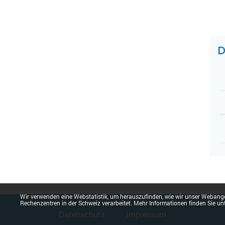
Z
D
Webstatistik
Wir verwenden eine Webstatistik, um herauszufinden, wie wir unser Webange
Fusszeile
Rechenzentren in der Schweiz verarbeitet. Mehr Informationen finden Sie un
Datenschutz
Impressum