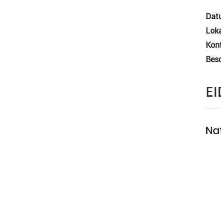
Dat
Loka
Kon
Bes
E
Na