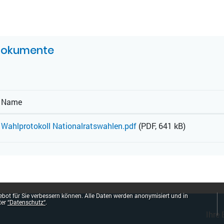
UGEHÖRIGE OBJEKTE
okumente
Name
Wahlprotokoll Nationalratswahlen.pdf
(PDF, 641 kB)
bot für Sie verbessern können. Alle Daten werden anonymisiert und in
ter
“Datenschutz“
.