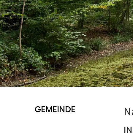
GEMEINDE
N
I