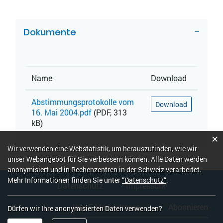
ZUGEHÖRIGE OBJEKTE
Dokumente
Name
Download
Abstimmungsprotokolle vom
Download
16. Mai 2004.pdf
(PDF, 313
kB)
×
Webstatistik
Wir verwenden eine Webstatistik, um herauszufinden, wie wir
unser Webangebot für Sie verbessern können. Alle Daten werden
anonymisiert und in Rechenzentren in der Schweiz verarbeitet.
Fusszeile
Mehr Informationen finden Sie unter
“Datenschutz“
.
Datenschutz
Impressum
Abonnieren
Dürfen wir Ihre anonymisierten Daten verwenden?