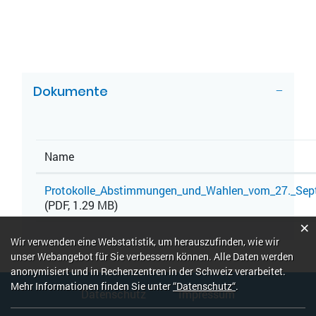
ZUGEHÖRIGE OBJEKTE
Dokumente
Name
Protokolle_Abstimmungen_und_Wahlen_vom_27._Sep
(PDF, 1.29 MB)
×
Webstatistik
Wir verwenden eine Webstatistik, um herauszufinden, wie wir
unser Webangebot für Sie verbessern können. Alle Daten werden
anonymisiert und in Rechenzentren in der Schweiz verarbeitet.
Fusszeile
Mehr Informationen finden Sie unter
“Datenschutz“
.
Datenschutz
Impressum