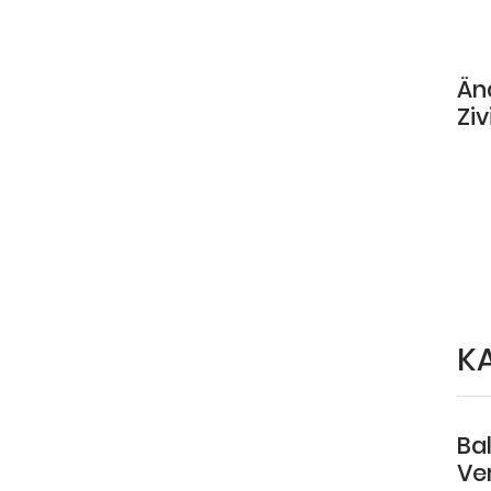
Än
Ziv
K
Ba
Ve