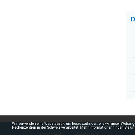
Z
D
Webstatistik
Wir verwenden eine Webstatistik, um herauszufinden, wie wir unser Webange
Fusszeile
Rechenzentren in der Schweiz verarbeitet. Mehr Informationen finden Sie un
Datenschutz
Impressum