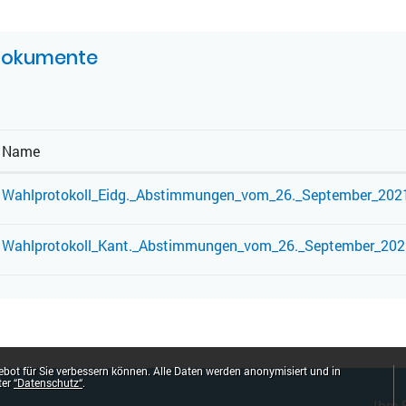
UGEHÖRIGE OBJEKTE
okumente
Name
Wahlprotokoll_Eidg._Abstimmungen_vom_26._September_202
Wahlprotokoll_Kant._Abstimmungen_vom_26._September_202
bot für Sie verbessern können. Alle Daten werden anonymisiert und in
ter
“Datenschutz“
.