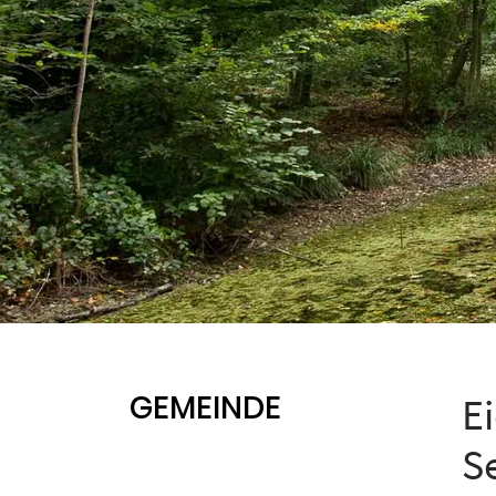
GEMEINDE
E
S