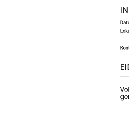
I
Dat
Loka
Kon
E
Vol
ge