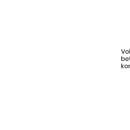
Vo
be
ko