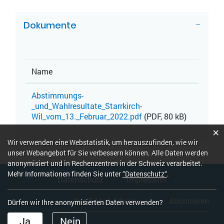
ZUGEHÖRIGE OBJEKTE
Dokumente
Name
Abstimmungs-
_und_Wahlresultate_Starrkirch-
Wil_vom_13._Februar_2022.pdf
(PDF, 80 kB)
×
Webstatistik
Wir verwenden eine Webstatistik, um herauszufinden, wie wir
unser Webangebot für Sie verbessern können. Alle Daten werden
anonymisiert und in Rechenzentren in der Schweiz verarbeitet.
Fusszeile
Mehr Informationen finden Sie unter
“Datenschutz“
.
Datenschutz
Impressum
Abonnieren
Dürfen wir Ihre anonymisierten Daten verwenden?
Ja
Nein