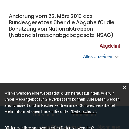
Änderung vom 22. März 2013 des
Bundesgesetzes über die Abgabe für die
Benützung von Nationalstrassen
(Nationalstrassenabgabegesetz, NSAG)
Abgelehnt
Alles anzeigen
×
Webstatistik
Wir verwenden eine Webstatistik, um herauszufinden, wie wir
unser Webangebot für Sie verbessern können. Alle Daten werden
anonymisiert und in Rechenzentren in der Schweiz verarbeitet.
Fusszeile
Mehr Informationen finden Sie unter
“Datenschutz“
.
Datenschutz
Impressum
Abonnieren
Dürfen wir Ihre anonymisierten Daten verwenden?