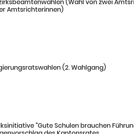
zirksbeamtenwahlen (Wahl von zwei Amtsr
er Amtsrichterinnen)
gierungsratswahlen (2. Wahlgang)
lksinitiative "Gute Schulen brauchen Führu
genvorschlag des Kantonsrates