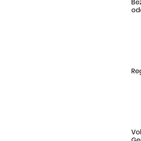
Be
od
Re
Vo
Ge