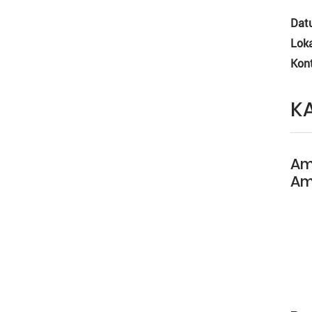
Dat
Loka
Kon
K
Am
Am