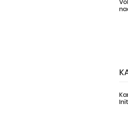
Vol
na
K
Kan
Ini