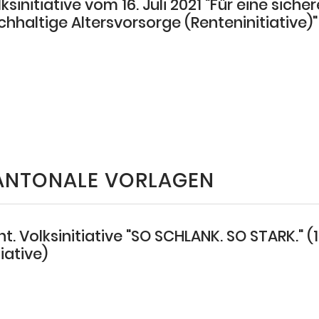
ksinitiative vom 16. Juli 2021 "Für eine siche
chhaltige Altersvorsorge (Renteninitiative)"
ANTONALE VORLAGEN
t. Volksinitiative "SO SCHLANK. SO STARK." (1
tiative)