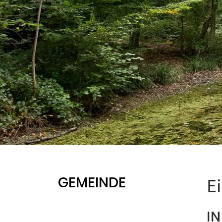
GEMEINDE
E
I