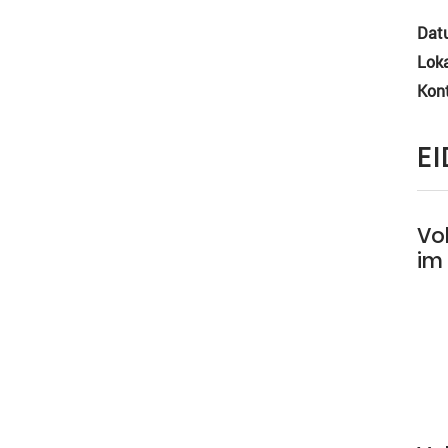
Dat
Loka
Kon
E
Vol
im 