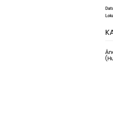
Dat
Loka
K
Än
(H