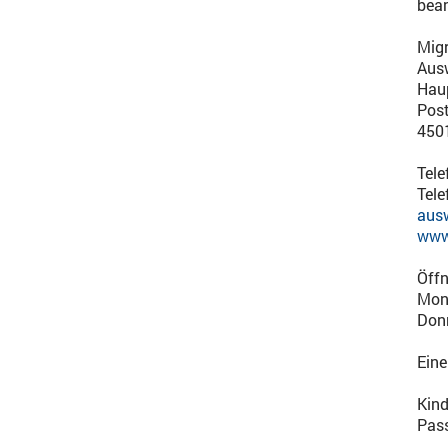
bean
Migr
Aus
Haup
Pos
450
Tele
Tele
aus
www
Öffn
Mont
Donn
Eine
Kind
Pas