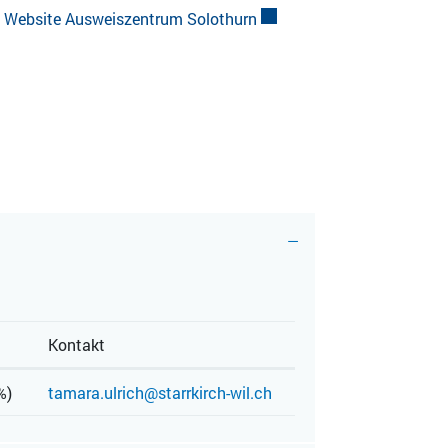
:
Website Ausweiszentrum Solothurn
Externer Link wird in eine
Kontakt
%)
tamara.ulrich@starrkirch-wil.ch