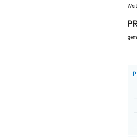
Weit
PR
gem
Z
P