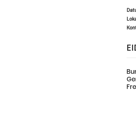
Dat
Loka
Kon
E
Bu
Ge
Fr