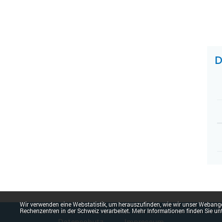
Z
D
Webstatistik
Wir verwenden eine Webstatistik, um herauszufinden, wie wir unser Webange
Fusszeile
Rechenzentren in der Schweiz verarbeitet. Mehr Informationen finden Sie un
Datenschutz
Impressum