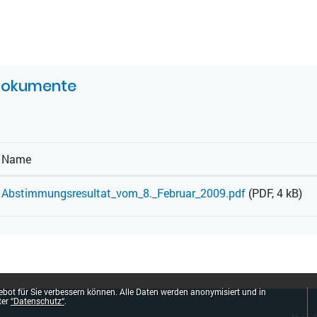
UGEHÖRIGE OBJEKTE
okumente
Name
Abstimmungsresultat_vom_8._Februar_2009.pdf
(PDF, 4 kB)
bot für Sie verbessern können. Alle Daten werden anonymisiert und in
ter
“Datenschutz“
.