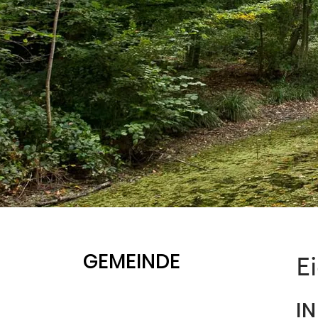
GEMEINDE
E
I