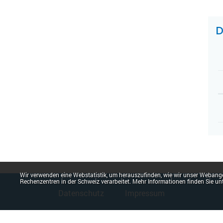
Z
D
Webstatistik
Wir verwenden eine Webstatistik, um herauszufinden, wie wir unser Webange
Fusszeile
Rechenzentren in der Schweiz verarbeitet. Mehr Informationen finden Sie un
Datenschutz
Impressum