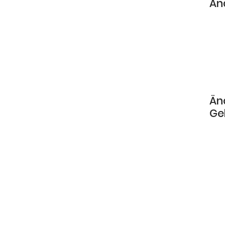
Än
Än
Ge