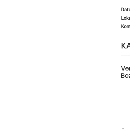
Dat
Loka
Kon
K
Ve
Bez