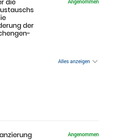
r die
Angenommen
austauschs
ie
nderung der
Schengen-
Alles anzeigen
anzierung
Angenommen