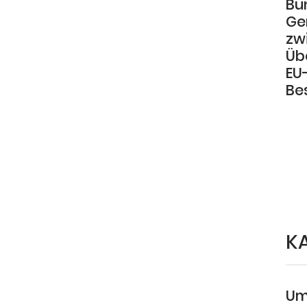
Bu
Ge
zw
Üb
EU
Be
K
Um