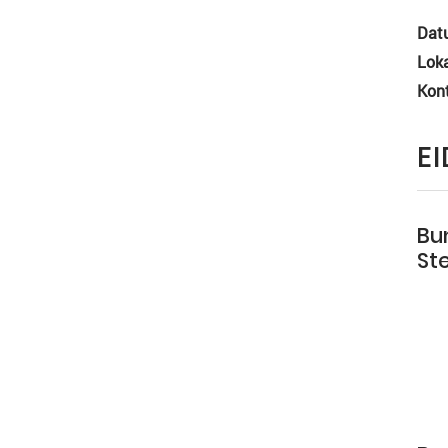
Dat
Loka
Kon
E
Bu
St