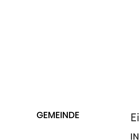
GEMEINDE
E
I