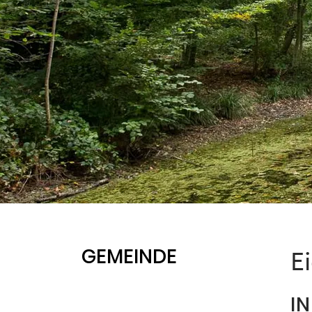
GEMEINDE
E
I