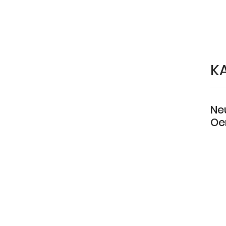
K
Ne
Oe