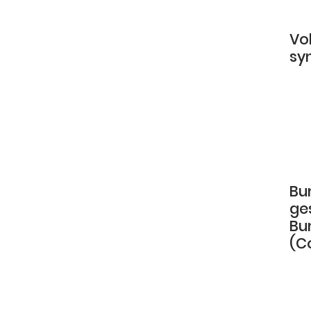
Vol
sy
Bu
ge
Bu
(C