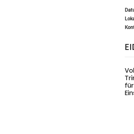
Dat
Loka
Kon
E
Vo
Tr
fü
Ein