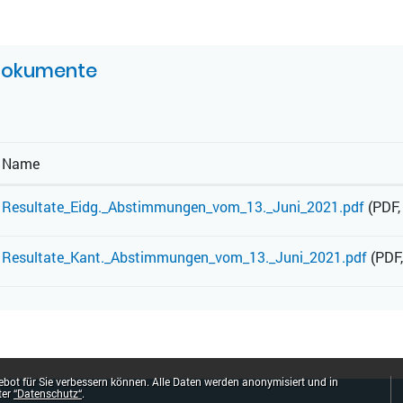
UGEHÖRIGE OBJEKTE
okumente
Name
Resultate_Eidg._Abstimmungen_vom_13._Juni_2021.pdf
(PDF,
Resultate_Kant._Abstimmungen_vom_13._Juni_2021.pdf
(PDF,
bot für Sie verbessern können. Alle Daten werden anonymisiert und in
ter
“Datenschutz“
.