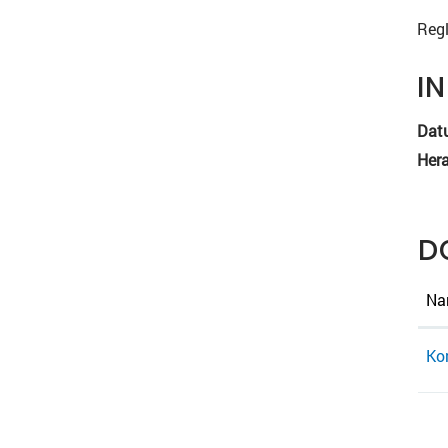
Regl
I
Dat
Hera
D
Na
Ko