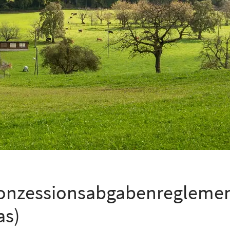
onzessionsabgabenreglement 
as)