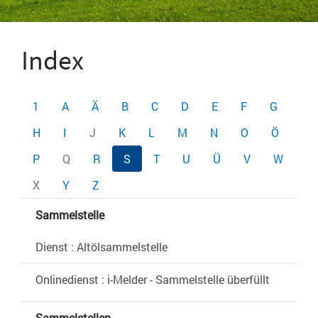
Index
1
A
Ä
B
C
D
E
F
G
H
I
J
K
L
M
N
O
Ö
P
Q
R
S
T
U
Ü
V
W
X
Y
Z
Sammelstelle
Dienst : Altölsammelstelle
Onlinedienst : i-Melder - Sammelstelle überfüllt
Sammelstellen